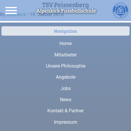
TSV Peissenberg
Alpenkick Fussballschule
By
alpenkick
•
19. Januar 2018
Navigation
Home
Mitarbeiter
Unsere Philosophie
Angebote
Jobs
News
Kontakt & Partner
Impressum