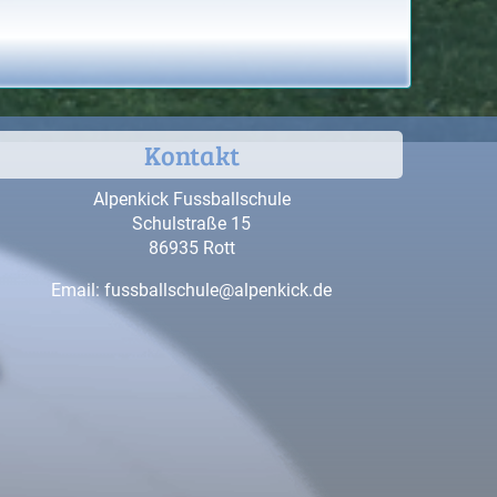
Kontakt
Alpenkick Fussballschule
Schulstraße 15
86935 Rott
Email:
fussballschule@alpenkick.de