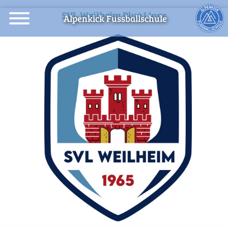
SVL Weilheim Blue Lions
Alpenkick Fussballschule